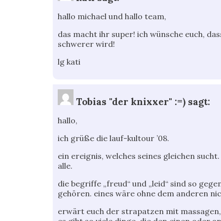
hallo michael und hallo team,
das macht ihr super! ich wünsche euch, da
schwerer wird!
lg kati
Tobias "der knixxer" :=)
sagt:
hallo,
ich grüße die lauf-kultour ’08.
ein ereignis, welches seines gleichen sucht.
alle.
die begriffe „freud“ und „leid“ sind so geg
gehören. eines wäre ohne dem anderen nic
erwärt euch der strapatzen mit massagen, 
es gibt so viele dinge, die den einen oder a