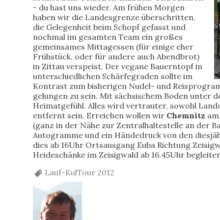
- du hast uns wieder. Am frühen Morgen
haben wir die Landesgrenze überschritten,
die Gelegenheit beim Schopf gefasst und
nochmal im gesamten Team ein großes
gemeinsames Mittagessen (für einige eher
Frühstück, oder für andere auch Abendbrot)
in Zittau verspeist. Der vegane Bauerntopf in
unterschiedlichen Schärfegraden sollte im
Kontrast zum bisherigen Nudel- und Reisprogram
gelungen zu sein. Mit sächsischem Boden unter 
Heimatgefühl. Alles wird vertrauter, sowohl Land
entfernt sein. Erreichen wollen wir
Chemnitz
a
(ganz in der Nähe zur Zentralhaltestelle an der 
Autogramme und ein Händedruck von den diesjähr
dies ab 16Uhr Ortsausgang Euba Richtung Zeisigwa
Heideschänke im Zeisigwald ab 16.45Uhr begleite
Lauf-KulTour 2012