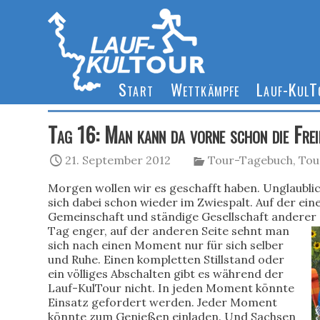
Start
Wettkämpfe
Lauf-Kul
Tag 16: Man kann da vorne schon die Freih
21. September 2012
Tour-Tagebuch
,
Tou
Morgen wollen wir es geschafft haben. Unglaublic
sich dabei schon wieder im Zwiespalt. Auf der ein
Gemeinschaft und ständige Gesellschaft anderer
Tag enger, auf der anderen Seite sehnt man
sich nach einen Moment nur für sich selber
und Ruhe. Einen kompletten Stillstand oder
ein völliges Abschalten gibt es während der
Lauf-KulTour nicht. In jeden Moment könnte
Einsatz gefordert werden. Jeder Moment
könnte zum Genießen einladen. Und Sachsen