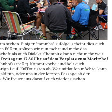
m stehen. Einiger "mmmhs" zufolge, scheint dies auch
den Füßen, spüren wir nun mehr und mehr das
schaft als auch Dialekt. Chemnitz kann nicht mehr weit
m
Freitag um 17.30Uhr auf dem Vorplatz zum Moritzhof
Bahnhofsstraße). Kommt vorbei und holt euch
ign Lauf-KulTouristen ab. Wer mitlaufen möchte, kann
ld tun, oder uns in der letzten Passage ab der
n. Wir freuen uns darauf euch wiederzusehen.