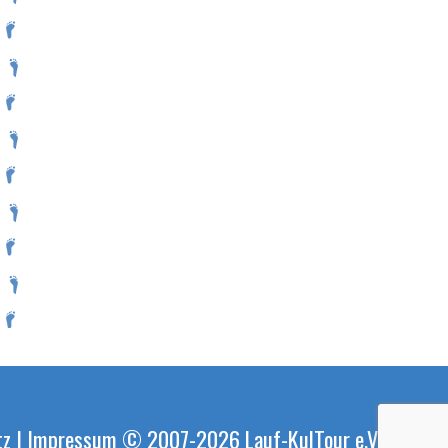
tz
|
Impressum
© 2007-2026
Lauf-KulTour e.V.