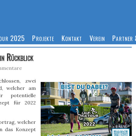
Tour 2025
Projekte
Kontakt
Verein
Partner 
in Rückblick
mmentare
hlossen, zwei
nd, welcher am
r potentielle
nzept für 2022
ortrag, welcher
in das Konzept