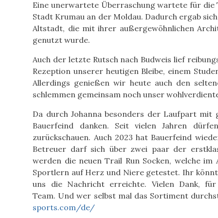
Eine unerwartete Überraschung wartete für die T
Stadt Krumau an der Moldau. Dadurch ergab sich 
Altstadt, die mit ihrer außergewöhnlichen Archi
genutzt wurde.
Auch der letzte Rutsch nach Budweis lief reibung
Rezeption unserer heutigen Bleibe, einem Stude
Allerdings genießen wir heute auch den selt
schlemmen gemeinsam noch unser wohlverdientes 
Da durch Johanna besonders der Laufpart mit 
Bauerfeind danken. Seit vielen Jahren dürfe
zurückschauen. Auch 2023 hat Bauerfeind wiede
Betreuer darf sich über zwei paar der erstk
werden die neuen Trail Run Socken, welche im A
Sportlern auf Herz und Niere getestet. Ihr könnt
uns die Nachricht erreichte. Vielen Dank, fü
Team. Und wer selbst mal das Sortiment durchs
sports.com/de/