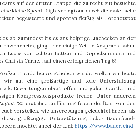
eams auf der dritten Etappe: die zu recht gut besuchte
eine kleine Speed- Sightseeingtour durch die malerische
tektur begeisterte und spontan fleißig als Fotohotspot
slos ab, zumindest bis es ans holprige Einchecken an der
ntenwohnheim, ging….der einige Zeit in Anspruch nahm.
enen Luxus von echten Betten und Doppelzimmern und
Chili sin Carne… auf einen erfolgreichen Tag 6!
großer Freude hervorgehoben wurde, wollen wir heute
n wir auf eine großartige und tolle Unterstützung
r alle Erwartungen übertroffen und jeder Sportler und
lassigen Kompressionsprodukte freuen. Unter anderem
ugust ‘23 erst ihre Einführung feiern durften, von den
 euch vorstellen, wie unsere Augen geleuchtet haben, als
r diese großzügige Unterstützung, liebes Bauerfeind-
töbern möchte, anbei der Link
https://www.bauerfeind-