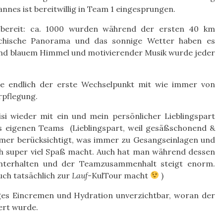
nnes ist bereitwillig in Team 1 eingesprungen.
 bereit: ca. 1000 wurden während der ersten 40 km
echische Panorama und das sonnige Wetter haben es
hlend blauem Himmel und motivierender Musik wurde jeder
e endlich der erste Wechselpunkt mit wie immer von
erpflegung.
i wieder mit ein und mein persönlicher Lieblingspart
es eigenen Teams (Lieblingspart, weil gesäßschonend &
mer berücksichtigt, was immer zu Gesangseinlagen und
h super viel Spaß macht. Auch hat man während dessen
unterhalten und der Teamzusammenhalt steigt enorm.
uch tatsächlich zur
Lauf
-KulTour macht
)
ges Eincremen und Hydration unverzichtbar, woran der
ert wurde.