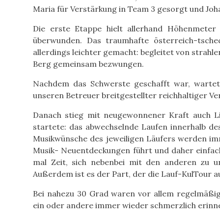
Maria für Verstärkung in Team 3 gesorgt und Joha
Die erste Etappe hielt allerhand Höhenmeter
überwunden. Das traumhafte österreich-tsch
allerdings leichter gemacht: begleitet von stra
Berg gemeinsam bezwungen.
Nachdem das Schwerste geschafft war, wartet
unseren Betreuer breitgestellter reichhaltiger V
Danach stieg mit neugewonnener Kraft auch Lis
startete: das abwechselnde Laufen innerhalb d
Musikwünsche des jeweiligen Läufers werden im
Musik- Neuentdeckungen führt und daher einfac
mal Zeit, sich nebenbei mit den anderen zu 
Außerdem ist es der Part, der die Lauf-KulTour a
Bei nahezu 30 Grad waren vor allem regelmäßi
ein oder andere immer wieder schmerzlich erinn