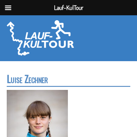
Lauf-KulTour
Luise Zechner