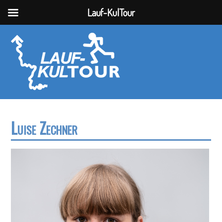
Lauf-KulTour
Luise Zechner