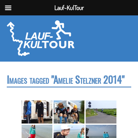
Lauf-KulTour
Images tagged "Amelie Stelzner 2014"