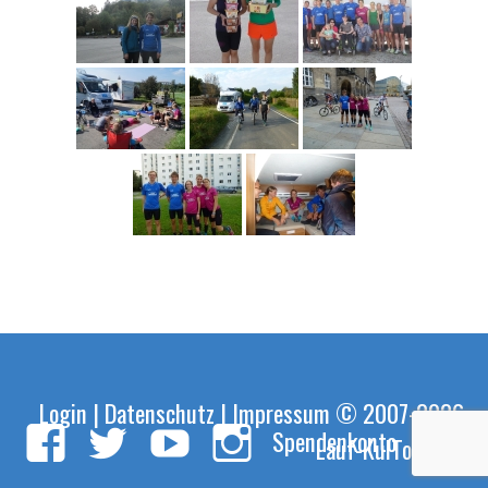
Login
|
Datenschutz
|
Impressum
© 2007-2026
Spendenkonto
Lauf-KulTour e.V.