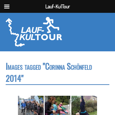
Lauf-KulTour
Images tagged "Corinna Schönfeld
2014"