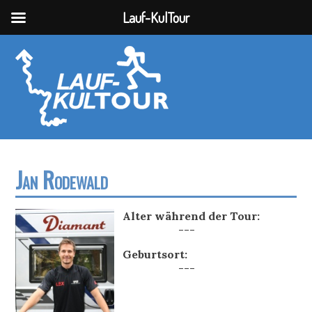
Lauf-KulTour
Jan Rodewald
Alter während der Tour:
---
Geburtsort:
---