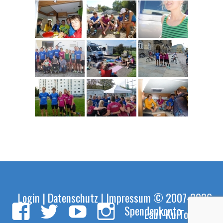
Login
|
Datenschutz
|
Impressum
© 2007-2026
Spendenkonto
Lauf-KulTour e.V.