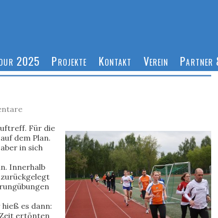
Tour 2025
Projekte
Kontakt
Verein
Partner 
ntare
ftreff. Für die
auf dem Plan.
 aber in sich
n. Innerhalb
 zurückgelegt
prungübungen
 hieß es dann:
 Zeit ertönten