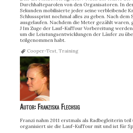
Durchhalteparolen von den Organisatoren. In den
Sekunden mobilisierte jeder seine verbleibende K
Schlusssprint nochmal alles zu geben. Nach dem S
ausgelaufen. Nachdem die Meter gezählt waren, 
J Im Zuge der Lauf-KulTour Vorbereitung werden
um die Leistungsentwicklungen der Läufer zu über
teilgenommen habt.
Cooper-Test
,
Training
Autor: Franziska Flechsig
Franzi nahm 2011 erstmals als Radbegleiterin tei
organisiert sie die Lauf-KulTour mit und ist für 