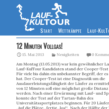
Start
Wettkämpfe
Lauf-Kul
12 Minuten Vollgas!
15. Mai 2013
Neuigkeiten
0 Komme
Am Montag (13.05.2013) war
kein gewöhnlicher Lau
Lauf-KulTour Kandidaten stand der Cooper-Test 
Für viele bis dahin ein unbekannter Begriff, der es
hat. Der Cooper-Test ist eine Diagnostik um die
Ausdauerleistungsfähigkeit der Läufer zu ermittel
von 12 Minuten soll eine möglichst große Distanz
werden. Nach einer Erwärmung mit Lauf- und S
konnte der Test auf der Tartan-Bahn des
Universitätssportplatzes beginnen. Für 20 Läufer
„Auf die Plätze…fertig…los!“. Nach der Hälfte der