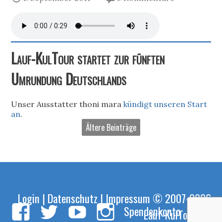
Lauf-KulTour startet zur fünften
Umrundung Deutschlands
Unser Ausstatter thoni mara
kündigt unseren Start
an
.
Ältere Beinträge
Login
|
Datenschutz
|
Impressum
© 2007-2026
Spendenkonto
Lauf-KulTour e.V.