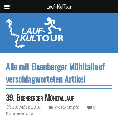
Lauf-KulTour
Alle mit Eisenberger Mühltallauf
verschlagworteten Artikel
39. Eisenberger Mühltallauf
20. März 2010
Wettkämpfe
0
Kommentare