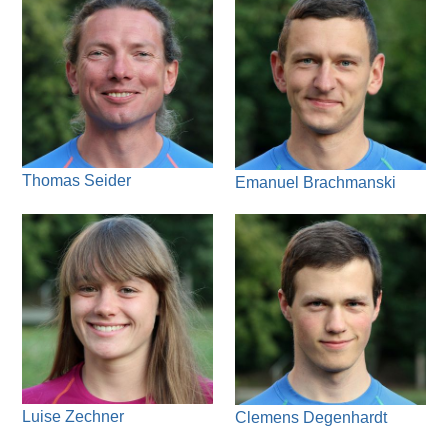
Thomas Seider
Emanuel Brachmanski
Luise Zechner
Clemens Degenhardt