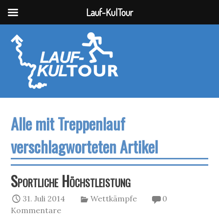
Lauf-KulTour
Alle mit Treppenlauf
verschlagworteten Artikel
Sportliche Höchstleistung
31. Juli 2014
Wettkämpfe
0
Kommentare