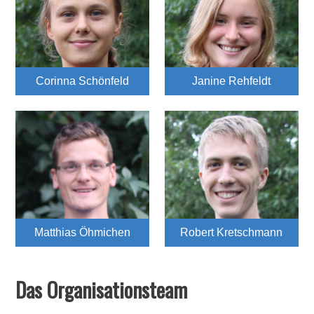
Corinna Schönfeld
Janine Rehfeldt
Matthias Öhmichen
Robert Kretschmann
Das Organisationsteam