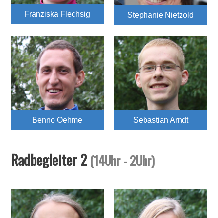
Franziska Flechsig
Stephanie Nietzold
Benno Oehme
Sebastian Arndt
Radbegleiter 2
(14Uhr - 2Uhr)